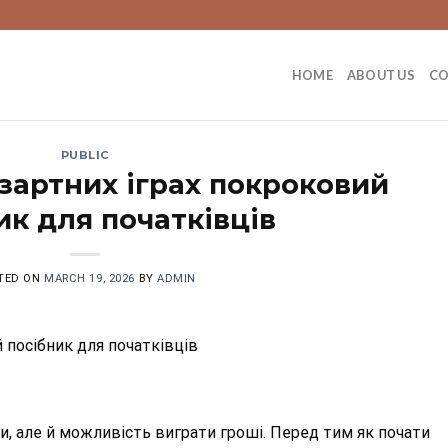
HOME
ABOUT US
C
PUBLIC
азартних іграх покроковий
ик для початківців
TED ON
MARCH 19, 2026
BY
ADMIN
 посібник для початківців
ги, але й можливість виграти гроші. Перед тим як почати