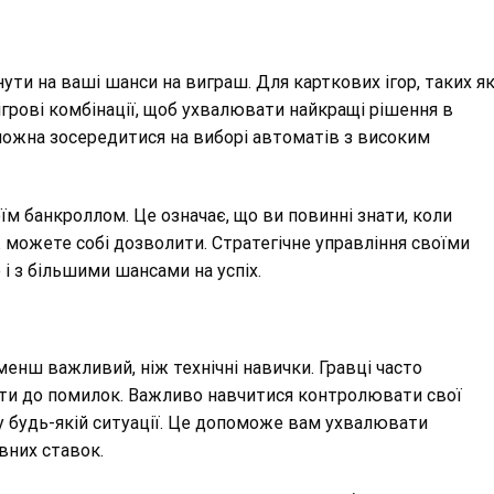
ути на ваші шанси на виграш. Для карткових ігор, таких я
ігрові комбінації, щоб ухвалювати найкращі рішення в
 можна зосередитися на виборі автоматів з високим
м банкроллом. Це означає, що ви повинні знати, коли
ж можете собі дозволити. Стратегічне управління своїми
і з більшими шансами на успіх.
менш важливий, ніж технічні навички. Гравці часто
ти до помилок. Важливо навчитися контролювати свої
 будь-якій ситуації. Це допоможе вам ухвалювати
вних ставок.