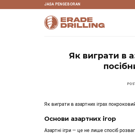
Skip
JASA PENGEBORAN
to
content
Як виграти в 
посібн
POS
Як виграти в азартних іграх покроковий
Основи азартних ігор
Азартні ігри — це не лише спосіб розва