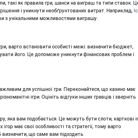
и, такі як правила гри, шанси на виграш та типи ставок. Ц
рішення і уникнути необґрунтованих витрат. Наприклад,
I
ри з унікальними можливостями виграшу.
ігри, варто встановити особисті межі: визначити бюджет,
щувати його. Це допоможе уникнути фінансових проблем і
важливим для успішної гри. Переконайтеся, що казино має
ізноманітні ігри. Оцініть відгуки інших гравців і зверніть
ру, яка вам подобається. Це можуть бути слоти, карткові і
 ігор має свої особливості та стратегії, тому варто
б визначити, що саме вам підходить.