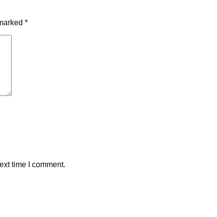
 marked
*
ext time I comment.