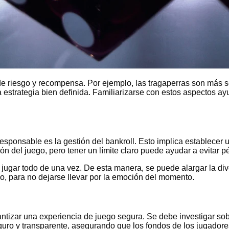
de riesgo y recompensa. Por ejemplo, las tragaperras son más s
strategia bien definida. Familiarizarse con estos aspectos ayu
esponsable es la gestión del bankroll. Esto implica establecer 
ción del juego, pero tener un límite claro puede ayudar a evitar 
 jugar todo de una vez. De esta manera, se puede alargar la di
o, para no dejarse llevar por la emoción del momento.
arantizar una experiencia de juego segura. Se debe investigar so
guro y transparente, asegurando que los fondos de los jugadore