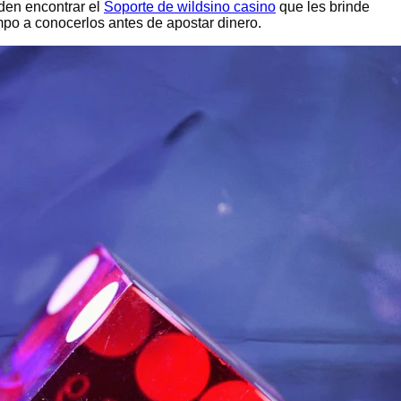
eden encontrar el
Soporte de wildsino casino
que les brinde
empo a conocerlos antes de apostar dinero.