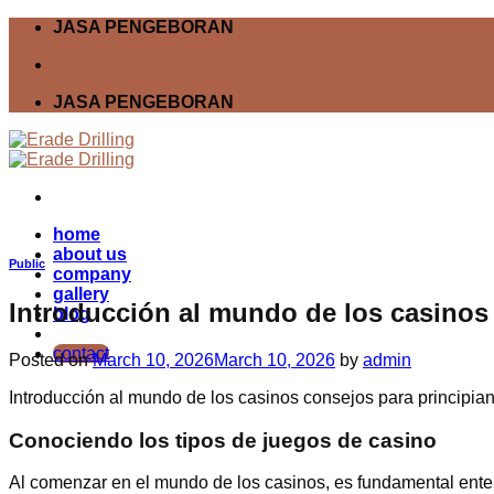
Skip
JASA PENGEBORAN
to
content
JASA PENGEBORAN
home
about us
Public
company
gallery
Introducción al mundo de los casinos 
blog
contact
Posted on
March 10, 2026
March 10, 2026
by
admin
Introducción al mundo de los casinos consejos para principia
Conociendo los tipos de juegos de casino
Al comenzar en el mundo de los casinos, es fundamental enten