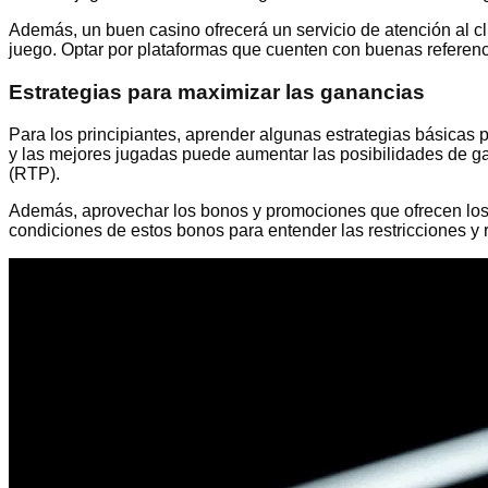
Además, un buen casino ofrecerá un servicio de atención al cl
juego. Optar por plataformas que cuenten con buenas referenc
Estrategias para maximizar las ganancias
Para los principiantes, aprender algunas estrategias básicas
y las mejores jugadas puede aumentar las posibilidades de ga
(RTP).
Además, aprovechar los bonos y promociones que ofrecen los c
condiciones de estos bonos para entender las restricciones y 