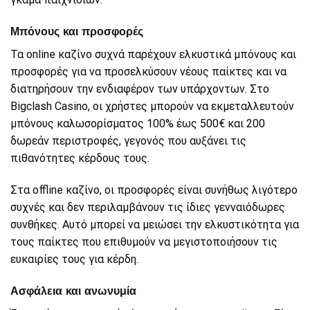
Μπόνους και προσφορές
Τα online καζίνο συχνά παρέχουν ελκυστικά μπόνους και
προσφορές για να προσελκύσουν νέους παίκτες και να
διατηρήσουν την ενδιαφέρον των υπάρχοντων. Στο
Bigclash Casino, οι χρήστες μπορούν να εκμεταλλευτούν
μπόνους καλωσορίσματος 100% έως 500€ και 200
δωρεάν περιστροφές, γεγονός που αυξάνει τις
πιθανότητες κέρδους τους.
Στα offline καζίνο, οι προσφορές είναι συνήθως λιγότερο
συχνές και δεν περιλαμβάνουν τις ίδιες γενναιόδωρες
συνθήκες. Αυτό μπορεί να μειώσει την ελκυστικότητα για
τους παίκτες που επιθυμούν να μεγιστοποιήσουν τις
ευκαιρίες τους για κέρδη.
Ασφάλεια και ανωνυμία