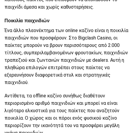
παιχνίδι άμεσα και χωρίς καθυστερήσεις.
Ποικιλία παιχνιδιών
Ένα άλλο πλεονέκτημα των online καζίνο είναι η ποικιλία
παιχνιδιών που προσφέρουν. Στο Bigclash Casino, οι
παίκτες μπορούν να βρουν περισσότερους από 2.000
τίτλους, συμπεριλαμβανομένων φρουτακίων, παιχνιδιών
τραπεζιού και ζωντανών παιχνιδιών με dealers. Αυτή η
πληθώρα επιλογών επιτρέπει στους παίκτες να
εξερευνήσουν διαφορετικά στυλ και στρατηγικές
παιχνιδιού.
Αντίθετα, τα offline καζίνο συνήθως διαθέτουν
περιορισμένο αριθμό παιχνιδιών και μπορεί να είναι
λιγότερο ελκυστικά για τους παίκτες που αναζητούν
ποικιλία. Ο χώρος και οι πόροι ενός φυσικού καζίνο
περιορίζουν την ικανότητά του να προσφέρει μεγάλη
γκάμα παιχνιδιών.