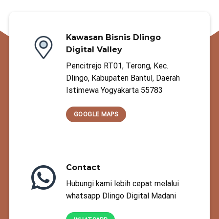
Kawasan Bisnis Dlingo
Digital Valley
Pencitrejo RT01, Terong, Kec.
Dlingo, Kabupaten Bantul, Daerah
Istimewa Yogyakarta 55783
GOOGLE MAPS
Contact
Hubungi kami lebih cepat melalui
whatsapp Dlingo Digital Madani