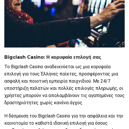
Bigclash Casino: Η κορυφαία επιλογή σας
Το Bigclash Casino αναδεικνύεται ως μια κορυφαία
επιλογή για τους Έλληνες παίκτες, προσφέροντας μια
ασφαλή και ποιοτική εμπειρία παιχνιδιού. Με 24/7
υποστήριξη πελατών και πολλές επιλογές πληρωμής, οι
χρήστες μπορούν να απολαμβάνουν τις αγαπημένες τους
δραστηριότητες χωρίς κανένα άγχος.
Η δέσμευση του Bigclash Casino για την ασφάλεια και την
καινοτομία το καθιστά ιδανική επιλογή για όσους